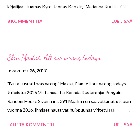
kirjailijaa: Tuomas Kyrö, Joonas Konstig, Marianna Kurtto, A.W.
Yrjänä, Heikki Valkama ja Roope Sarvilinna. Valkama kertoi, kuinka
8 KOMMENTTIA
LUE LISÄÄ
hänellä on jo toinen kirja aluillaan. Sen tapahtumat sijoittuvat
ainakin alussa Japaniin. Kurtto on kirjoittanut aiemmin runoja.
Hän totesi, että ihmisiä kiinnostaa luonnostaan enemmän pitkä
proosa kuin runot. Hän koki muiden kirjailijoiden erikoiset
Elan Mastai: All our wrong todays
kertomukset oikeiksi, sillä hän huomasi, että kirjan hahmot
alkoivat jossain vaiheessa puhua kirjailijan pään sisällä. Kurtto
lokakuuta 26, 2017
työsti parhaillaan käsikirjoituksia, joten saa nähdä, palaako hän
"But as usual I was wrong." Mastai, Elan: All our wrong todays
vielä proosan pariin. Sarvilinna kiteytti kaiken yhteen
Julkaistu: 2016 Mistä maasta: Kanada Kustantaja: Penguin
lauseeseen: lukeminen on elämän hienoin asia. Aamiaisen
Random House Sivumäärä: 391 Maailma on saavuttanut utopian
jälkeen tutustuin messuhalliin. Kuulin, kuinka Timo Jutila totesi
vuonna 2016. Ihmiset nauttivat huippuunsa viritetyistä
haastattelunsa päätteeksi, että ruotsalaisille on v...
keksinnöistä, ajavat lentoautoilla ja matkustavat teleporteilla
LÄHETÄ KOMMENTTI
LUE LISÄÄ
kuuhun. Kaikki on täydellistä, kunnes Tom Barren tekee
elämänsä suurimman virheen päättäessään matkustaa ajassa