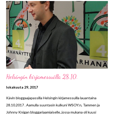
henkilöt saivat esitellä heille omat kirjoitusideansa. Tuottajat
painottivat hyvää synopsista ja omaperäistä ideaa. Toivoniemi oli
sitä mieltä, että idean tarjoajan pitäisi mielellään olla joko valmis
elokuvakäsikirjoittaja tai vähintään sellaiseksi opiskeleva.
Huomasin Jutta Gustafsbergin puhumassa kirjasta nimeltään
Hidasta elämää - Tsemppikirja. Mieleeni nousi aikoinaan
televisiosta tullut tosi-tv-ohjelma Suuri seikkailu, jossa
Gustafsberg esiinty...
Helsingin kirjamessuilla 28.10.
lokakuuta 29, 2017
Kävin bloggaajapassilla Helsingin kirjamessuilla lauantaina
28.10.2017 . Aamulla suuntasin kulkuni WSOY:n, Tammen ja
Johnny Knigan bloggariaamiaiselle, jossa mukana oli kuusi