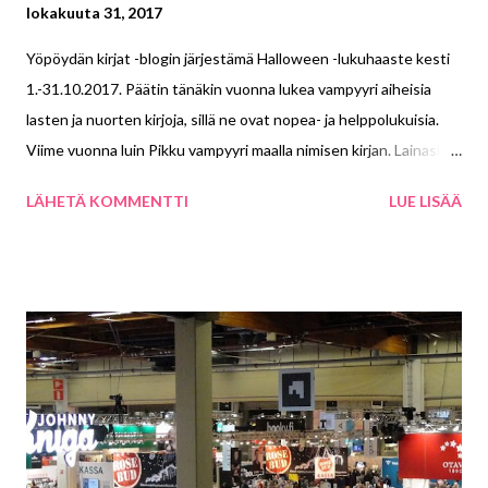
t
lokakuuta 31, 2017
Yöpöydän kirjat -blogin järjestämä Halloween -lukuhaaste kesti
1.-31.10.2017. Päätin tänäkin vuonna lukea vampyyri aiheisia
lasten ja nuorten kirjoja, sillä ne ovat nopea- ja helppolukuisia.
Viime vuonna luin Pikku vampyyri maalla nimisen kirjan. Lainasin
kirjoja kirjastosta enemmän kuin ehdin lukea kuukauden aikana.
LÄHETÄ KOMMENTTI
LUE LISÄÄ
Ajattelin jatkaa kirjojen lukemista myöhemmin. Haasteeseen
lukemani kirjat: Darren Shan: Vampyyrivuori Darren Shan:
Kuoleman koetukset Sienna Mercer: Siskoni, vampyyri n:o 1