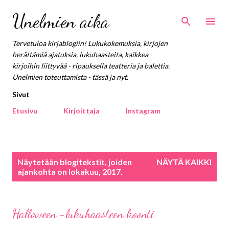
Siirry pääsisältöön
Unelmien aika
Tervetuloa kirjablogiin! Lukukokemuksia, kirjojen
herättämiä ajatuksia, lukuhaasteita, kaikkea
kirjoihin liittyvää - ripauksella teatteria ja balettia.
Unelmien toteuttamista - tässä ja nyt.
Sivut
Etusivu
Kirjoittaja
Instagram
T
Näytetään blogitekstit, joiden
NÄYTÄ KAIKKI
e
ajankohta on lokakuu, 2017.
k
s
t
Halloween -lukuhaasteen koonti
i