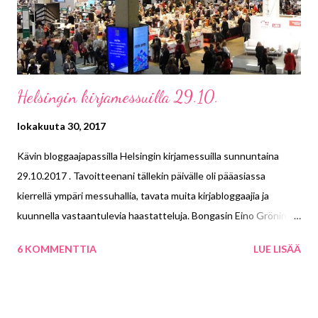
Helsingin kirjamessuilla 29.10.
lokakuuta 30, 2017
Kävin bloggaajapassilla Helsingin kirjamessuilla sunnuntaina
29.10.2017 . Tavoitteenani tällekin päivälle oli pääasiassa
kierrellä ympäri messuhallia, tavata muita kirjabloggaajia ja
kuunnella vastaantulevia haastatteluja. Bongasin Eino Grönin
kirjoittamassa omistuskirjoituksia ennen kuin menin
6 KOMMENTTIA
LUE LISÄÄ
kuuntelemaan keskustelua siitä, kuinka voi tulla
elokuvakäsikirjoittajaksi. Elokuvatuottajat Markus Selin, Jarkko
Hentula ja Elli Toivoniemi kertoivat, millainen on hyvä
elokuvakäsikirjoitus ennen kuin ennakkoon ilmoittautuneet