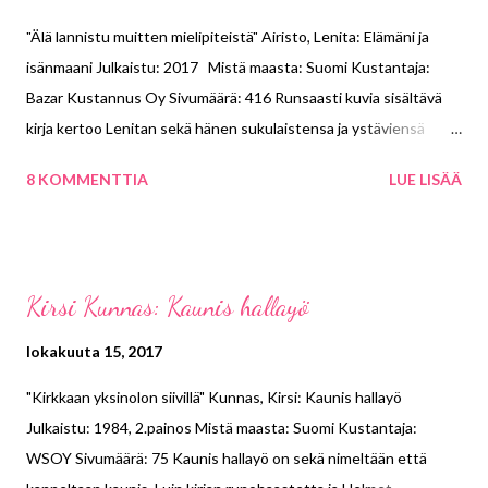
kanssa. "´Tämä on suosittujen pöytä´, Katie kertoi Olivialle, kun
"Älä lannistu muitten mielipiteistä" Airisto, Lenita: Elämäni ja
he istuutuivat. ´Me istumme tässä joka päivä´, Allison jatkoi.
isänmaani Julkaistu: 2017 Mistä maasta: Suomi Kustantaja:
´Hienoa.´ Olivia hymyili. Hän pani hiljaa mielessään merkille, että
Bazar Kustannus Oy Sivumäärä: 416 Runsaasti kuvia sisältävä
he olivat ainoat pöydässä." (s.26) Tartuin kirjaan, sillä halusin
kirja kertoo Lenitan sekä hänen sukulaistensa ja ystäviensä
lukea jotain helppoa Halloween -lukuhaasteeseen. Luin lapsena
elämää historiallisiin ja poliittisiin tapahtumiin peilaten. Välillä
Pikku va...
8 KOMMENTTIA
LUE LISÄÄ
kerronnassa on aikaloikkia. Kirjassa korostetaan, kuinka
arvokasta työtä Lenita on tehnyt Suomen kehittämiseksi ja
suomalaisen työn näkyvyyden edistämiseksi sekä
yritystoimintansa että hyväntekeväisyystyönsä kautta. Hän on
Kirsi Kunnas: Kaunis hallayö
levittänyt maailmalle tietoutta Suomesta länsimaisena ja
uudenaikaisena valtiona, mikä on edesauttanut
lokakuuta 15, 2017
kauppakumppanuuksien löytymistä. Lenita on ymmärtänyt
"Kirkkaan yksinolon siivillä" Kunnas, Kirsi: Kaunis hallayö
tietotaidon omaksumisen, komean ulkonäön ja suhteiden
Julkaistu: 1984, 2.painos Mistä maasta: Suomi Kustantaja:
luomisen tärkeyden menestymisen kannalta. "Yhteistyö
WSOY Sivumäärä: 75 Kaunis hallayö on sekä nimeltään että
Donnerin kanssa sujui erinomaisesti, sillä hän on älyllisesti